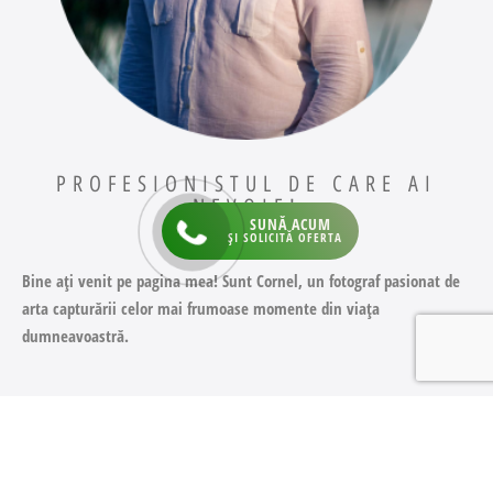
PROFESIONISTUL DE CARE AI
NEVOIE!
SUNĂ ACUM
ȘI SOLICITĂ OFERTA
Bine ați venit pe pagina mea! Sunt Cornel, un fotograf pasionat de
arta capturării celor mai frumoase momente din viața
dumneavoastră.
Indiferent că sunteți în căutarea unui fotograf de nunta în
Targoviste
,
Bucuresti
,
Pitesti
,
Ploiesti
,
Brasov
dar nu numai sau
pentru alte evenimente precum
botezuri
, sesiuni foto de familie
sau fotografii corporate, vă invit să explorați portofoliul meu bogat