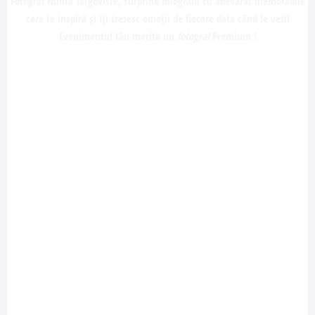
Fotograf Nunta Targoviste,
surprind fotografii cu adevărat memorabile
care te inspiră și iți trezesc emoții de fiecare data când le vezi!
Evenimentul tău merita un
fotograf
Premium !
Vezi portofoliu