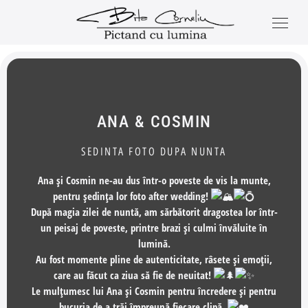
ANA & COSMIN
SEDINTA FOTO DUPA NUNTA
Ana și Cosmin ne-au dus într-o poveste de vis la munte,
pentru ședința lor foto after wedding!
După magia zilei de nuntă, am sărbătorit dragostea lor într-
un peisaj de poveste, printre brazi și culmi învăluite în
lumină.
Au fost momente pline de autenticitate, râsete și emoții,
care au făcut ca ziua să fie de neuitat!
Le mulțumesc lui Ana și Cosmin pentru încredere și pentru
bucuria de a trăi împreună fiecare clipă.